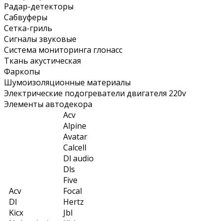
Радар-детекторы
Сабвуферы
Сетка-гриль
Сигналы звуковые
Система мониторинга глонасс
Ткань акустическая
Фаркопы
Шумоизоляционные материалы
Электрические подогреватели двигателя 220v
Элементы автодекора
Acv
Alpine
Avatar
Calcell
Dl audio
Dls
Five
Acv
Focal
Dl
Hertz
Kicx
Jbl