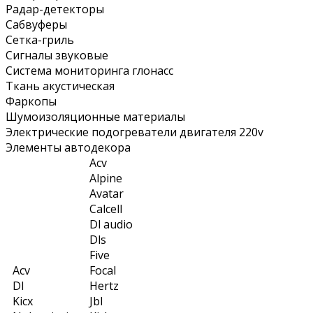
Радар-детекторы
Сабвуферы
Сетка-гриль
Сигналы звуковые
Система мониторинга глонасс
Ткань акустическая
Фаркопы
Шумоизоляционные материалы
Электрические подогреватели двигателя 220v
Элементы автодекора
Acv
Alpine
Avatar
Calcell
Dl audio
Dls
Five
Acv
Focal
Dl
Hertz
Kicx
Jbl