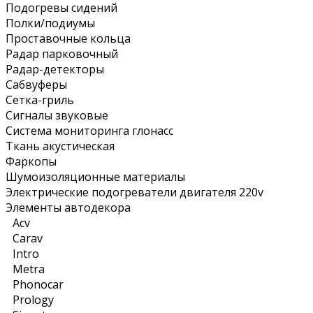
Подогревы сидений
Полки/подиумы
Проставочные кольца
Радар парковочный
Радар-детекторы
Сабвуферы
Сетка-гриль
Сигналы звуковые
Система мониторинга глонасс
Ткань акустическая
Фаркопы
Шумоизоляционные материалы
Электрические подогреватели двигателя 220v
Элементы автодекора
Acv
Carav
Intro
Metra
Phonocar
Prology