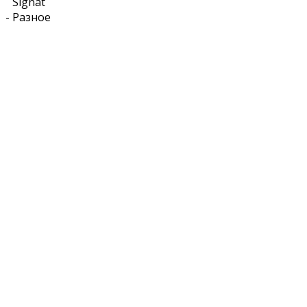
Signat
-
Разное