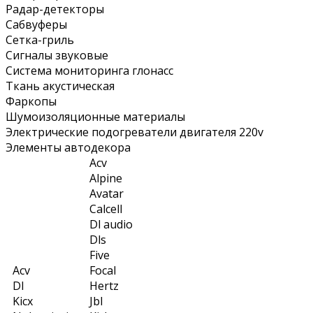
Радар-детекторы
Сабвуферы
Сетка-гриль
Сигналы звуковые
Система мониторинга глонасс
Ткань акустическая
Фаркопы
Шумоизоляционные материалы
Электрические подогреватели двигателя 220v
Элементы автодекора
Acv
Alpine
Avatar
Calcell
Dl audio
Dls
Five
Acv
Focal
Dl
Hertz
Kicx
Jbl