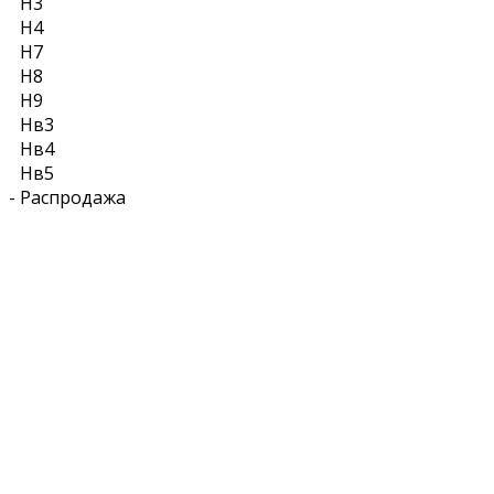
Н3
Н4
Н7
Н8
Н9
Нв3
Нв4
Нв5
-
Распродажа