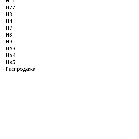
Н11
Н27
Н3
Н4
Н7
Н8
Н9
Нв3
Нв4
Нв5
-
Распродажа