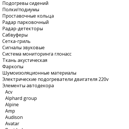
Подогревы сидений
Полки/подиумы
Проставочные кольца
Радар парковочный
Радар-детекторы
Сабвуферы
Сетка-гриль
Сигналы звуковые
Система мониторинга глонасс
Ткань акустическая
Фаркопы
Шумоизоляционные материалы
Электрические подогреватели двигателя 220v
Элементы автодекора
Acv
Alphard group
Alpine
Amp
Audison
Avatar