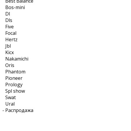
Best balance
Bos-mini
Dl
Dls
Five
Focal
Hertz
Jbl
Kicx
Nakamichi
Oris
Phantom
Pioneer
Prology
Spl show
Swat
Ural
-
Распродажа