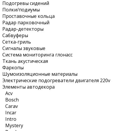
Подогревы сидений
Полки/подиумы
Проставочные кольца
Радар парковочный
Радар-детекторы
Сабвуферы
Сетка-гриль
Сигналы звуковые
Система мониторинга глонасс
Ткань акустическая
Фаркопы
Шумоизоляционные материалы
Электрические подогреватели двигателя 220v
Элементы автодекора
Acv
Bosch
Carav
Incar
Intro
Mystery