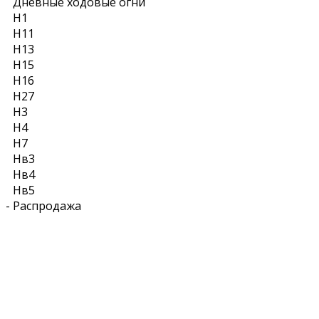
Дневные ходовые огни
Н1
Н11
Н13
Н15
Н16
Н27
Н3
Н4
Н7
Нв3
Нв4
Нв5
-
Распродажа