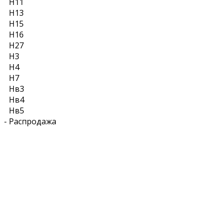
Н11
Н13
Н15
Н16
Н27
Н3
Н4
Н7
Нв3
Нв4
Нв5
-
Распродажа