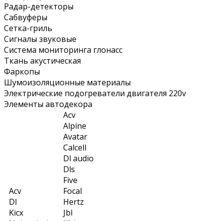
Радар-детекторы
Сабвуферы
Сетка-гриль
Сигналы звуковые
Система мониторинга глонасс
Ткань акустическая
Фаркопы
Шумоизоляционные материалы
Электрические подогреватели двигателя 220v
Элементы автодекора
Acv
Alpine
Avatar
Calcell
Dl audio
Dls
Five
Acv
Focal
Dl
Hertz
Kicx
Jbl